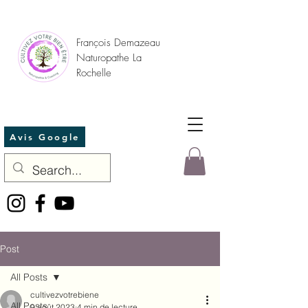
François Demazeau
Naturopathe La
Rochelle
Avis Google
Post
All Posts
cultivezvotrebiene
All Posts
9 août 2023
4 min de lecture