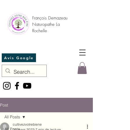
François Demazeau
Naturopathe La
Rochelle
Avis Google
Post
All Posts
cultivezvotrebiene
All Posts
20 mars 2023
7 min de lecture