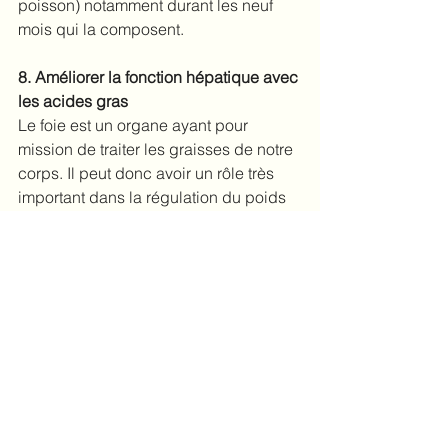
poisson) notamment durant les neuf 
mois qui la composent.
8. Améliorer la fonction hépatique avec 
les acides gras
Le foie est un organe ayant pour 
mission de traiter les graisses de notre 
corps. Il peut donc avoir un rôle très 
important dans la régulation du poids 
et le stockage des graisses. Certains 
nutriments et aliments soutiennent le 
foie dans son travail et lui permettent 
d’être plus efficace, tout en le 
préservant des affections et autres 
problèmes comme la NAFLD, la 
maladie du foie non alcoolique, qui se 
manifeste par une accumulation de 
graisses dans le foie. 
Les acides gras 
ont pour mission d’améliorer notre 